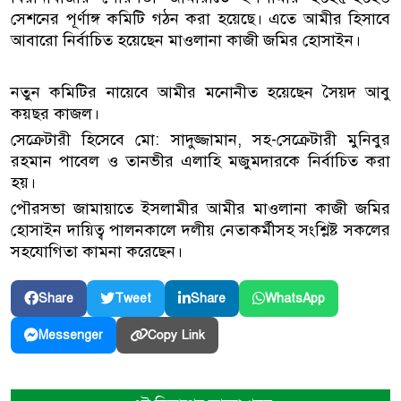
সেশনের পূর্ণাঙ্গ কমিটি গঠন করা হয়েছে। এতে আমীর হিসাবে
আবারো নির্বাচিত হয়েছেন মাওলানা কাজী জমির হোসাইন।
নতুন কমিটির নায়েবে আমীর মনোনীত হয়েছেন সৈয়দ আবু
কয়ছর কাজল।
সেক্রেটারী হিসেবে মো: সাদুজ্জামান, সহ-সেক্রেটারী মুনিবুর
রহমান পাবেল ও তানভীর এলাহি মজুমদারকে নির্বাচিত করা
হয়।
পৌরসভা জামায়াতে ইসলামীর আমীর মাওলানা কাজী জমির
হোসাইন দায়িত্ব পালনকালে দলীয় নেতাকর্মীসহ সংশ্লিষ্ট সকলের
সহযোগিতা কামনা করেছেন।
Share
Tweet
Share
WhatsApp
Copy Link
Messenger