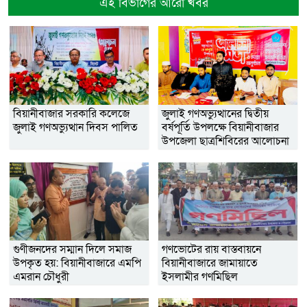
এই বিভাগের আরো খবর
বিয়ানীবাজার সরকারি কলেজে
জুলাই গণঅভ্যুত্থানের দ্বিতীয়
জুলাই গণঅভ্যুত্থান দিবস পালিত
বর্ষপূর্তি উপলক্ষে বিয়ানীবাজার
উপজেলা ছাত্রশিবিরের আলোচনা
সভা ও দোয়া মাহফিল
গুণীজনদের সম্মান দিলে সমাজ
গণভোটের রায় বাস্তবায়নে
উপকৃত হয়: বিয়ানীবাজারে এমপি
বিয়ানীবাজারে জামায়াতে
এমরান চৌধুরী
ইসলামীর গণমিছিল