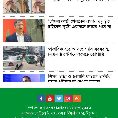
‘হাসিনা কার্ড’ খেলবেন আবার বন্ধুত্বও
চাইবেন, দুটো একসঙ্গে চলতে পারে না
স্বাভাবিক হয়ে আসছে গ্যাস সরবরাহ,
সিএনজি স্টেশনে কমেছে ভোগান্তি
শিক্ষা, স্বাস্থ্য ও জ্বালানি খাতকে স্বনির্ভর
করার পরিকল্পনা নেওয়া হয়েছে:
প্রধানমন্ত্রী
ডিজিটাল দস্যুতা
সম্পাদক ও প্রকাশকঃ মিলাদ মোঃ জয়নুল ইসলাম
প্রকাশনালয়ঃ রিপোর্টার লজ, কসবা, বিয়ানীবাজার, সিলেট ।