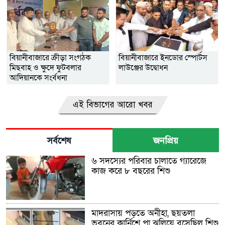
বিয়ানীবাজারে ক্রীড়া সংগঠক
বিয়ানীবাজারে ইনডোর স্পোর্টস
মিছবাহ ও ক্ষুদে ফুটবলার
লাউঞ্জের উদ্বোধন
আদিয়ানকে সংর্বধনা
এই বিভাগের আরো খবর
সর্বশেষ
জনপ্রিয়
৬ সদস্যের পরিবার চালাতে গ্যারেজে
কাজ করে ৮ বছরের শিশু
মাদরাসায় পড়তে অনীহা, ছয়তলা
ভবনের কার্নিশে পা ঝুলিয়ে বসেছিল শিশু