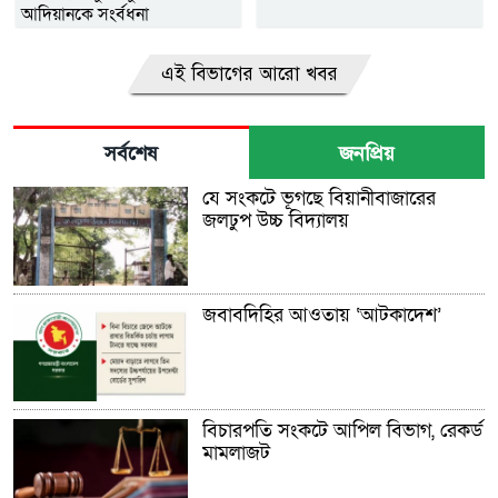
আদিয়ানকে সংর্বধনা
এই বিভাগের আরো খবর
সর্বশেষ
জনপ্রিয়
যে সংকটে ভূগছে বিয়ানীবাজারের
জলঢুপ উচ্চ বিদ্যালয়
জবাবদিহির আওতায় ‘আটকাদেশ’
বিচারপতি সংকটে আপিল বিভাগ, রেকর্ড
মামলাজট