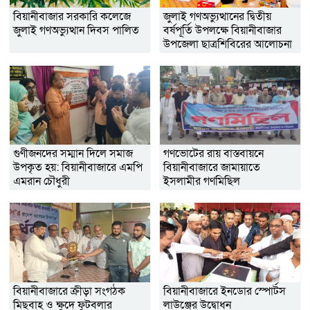
বিয়ানীবাজার সরকারি কলেজে
জুলাই গণঅভ্যুত্থানের দ্বিতীয়
জুলাই গণঅভ্যুত্থান দিবস পালিত
বর্ষপূর্তি উপলক্ষে বিয়ানীবাজার
উপজেলা ছাত্রশিবিরের আলোচনা
সভা ও দোয়া মাহফিল
গুণীজনদের সম্মান দিলে সমাজ
গণভোটের রায় বাস্তবায়নে
উপকৃত হয়: বিয়ানীবাজারে এমপি
বিয়ানীবাজারে জামায়াতে
এমরান চৌধুরী
ইসলামীর গণমিছিল
বিয়ানীবাজারে ক্রীড়া সংগঠক
বিয়ানীবাজারে ইনডোর স্পোর্টস
মিছবাহ ও ক্ষুদে ফুটবলার
লাউঞ্জের উদ্বোধন