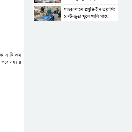
শাহজালালে প্রযুক্তিহীন তল্লাশি:
বেল্ট-জুতা খুলে খালি পায়ে
দাঁড়িয়ে থাকতে হয় যাত্রীদের
একের পর এক অনুষ্ঠানে
হট্টগোল, নেপথ্যে কী
পিকআপসহ তিনজনকে ধরল
সিলেট র‌্যাব
দিক এ টি এম
রে সন্ধ্যায়
সিলেটে কাগজ ছাড়া রাস্তায়
নামলেই বিপদ
নতুন কর্মসূচির ঘোষণা জামায়াত
জোটের
‘প্রিয়তমা আমার জীবনের
আশীর্বাদ’
“দুর্নীতিতে চ্যাম্পিয়ন হওয়ার
সহজ উপায় সংসদ সদস্য এবং
প্রশাসন একাকার হয়ে যাওয়া”