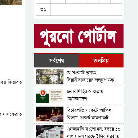
বিয়ানীবাজারে আগামী মাস
৩১
থেকে ফ্যামেলি কার্ড বিতরণের
জরিপ শুরু হবে; এমরান চৌধুরী
সকল অপরাধের সঠিক তদন্ত
এমপি
হবে-বিয়ানীবাজারের ওসি
মাহফুজুল
বিয়ানীবাজারে ‌’এসিল্যান্ডদের
মন বসেনা’
শহীদ সাংবাদিক তুরাব স্মৃতি
সর্বশেষ
জনপ্রিয়
ফলকে বিয়ানীবাজার
যে সংকটে ভূগছে
প্রেসক্লাবের শ্রদ্ধা
বিয়ানীবাজারে একাধিক
বিয়ানীবাজারের জলঢুপ উচ্চ
 কবর জিয়ারত
মামলার পরোয়ানাভূক্ত ছাত্রলীগ
বিদ্যালয়
জবাবদিহির আওতায়
নেতা গ্রেফতার
‘আটকাদেশ’
বিচারপতি সংকটে আপিল
ার মাগফেরাত
বিভাগ, রেকর্ড মামলাজট
এনআইডি সংশোধন: বছরে ১০
লাখ মানুষ ঘুরছে ইসির দরজায়