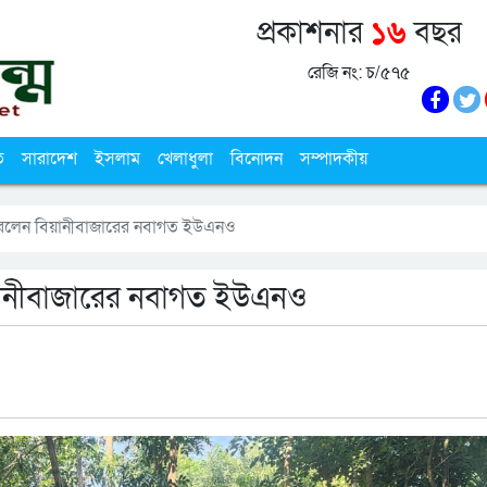
প্রকাশনার
১৬
বছর
রেজি নং: চ/৫৭৫
ি
সারাদেশ
ইসলাম
খেলাধুলা
বিনোদন
সম্পাদকীয়
রলেন বিয়ানীবাজারের নবাগত ইউএনও
য়ানীবাজারের নবাগত ইউএনও