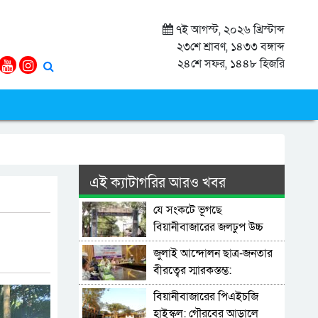
৭ই আগস্ট, ২০২৬ খ্রিস্টাব্দ
২৩শে শ্রাবণ, ১৪৩৩ বঙ্গাব্দ
২৪শে সফর, ১৪৪৮ হিজরি
এই ক্যাটাগরির আরও খবর
যে সংকটে ভূগছে
বিয়ানীবাজারের জলঢুপ উচ্চ
বিদ্যালয়
জুলাই আন্দোলন ছাত্র-জনতার
বীরত্বের স্মারকস্তম্ভ:
বিয়ানীবাজারের ইউএনও
বিয়ানীবাজারের পিএইচজি
হাইস্কুল: গৌরবের আড়ালে