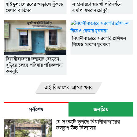
হাইস্কুল: গৌরবের আড়ালে ধুঁকছে
সম্প্রসারণে জায়গা পরিদর্শনে
মেধার বাতিঘর
এমপি এমরান চৌধুরী
বিয়ানীবাজারে সরকারি প্রশিক্ষন
নিয়েও বেকার যুবকরা
বিয়ানীবাজারে জন্মহার বেড়েছে:
খুড়িয়ে চলছে পরিবার পরিকল্পনা
কর্মসূচি
এই বিভাগের আরো খবর
সর্বশেষ
জনপ্রিয়
যে সংকটে ভূগছে বিয়ানীবাজারের
জলঢুপ উচ্চ বিদ্যালয়