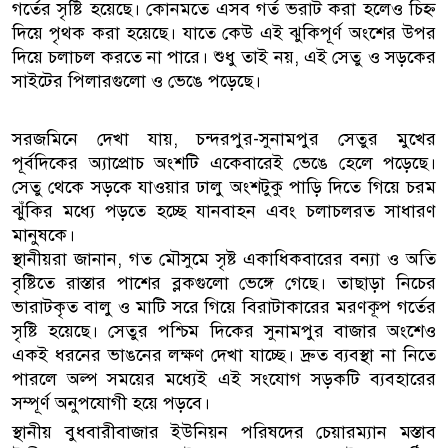
গর্তের সৃষ্টি হয়েছে। কোনমতে এসব গর্ত ভরাট করা হলেও চিহ্ন
দিয়ে পৃথক করা হয়েছে। যাতে কেউ এই ঝুকিপূর্ণ অংশের উপর
দিয়ে চলাচল করতে না পারে। শুধু তাই নয়, এই সেতু ও সড়কের
সাইটের পিলারগুলো ও ভেঙে পড়েছে।
সরজমিনে দেখা যায়, চন্দরপুর-সুনামপুর সেতুর মুখের
পূর্বদিকের অ্যাপ্রোচ অংশটি একেবারেই ভেঙে হেলে পড়েছে।
সেতু থেকে সড়কে যাওয়ার ঢালু অংশটুকু পাড়ি দিতে গিয়ে চরম
ঝুঁকির মধ্যে পড়তে হচ্ছে যানবাহন এবং চলাচলরত সাধারণ
মানুষকে।
স্থানীয়রা জানান, গত মৌসুমে সৃষ্ট একাধিকবারের বন্যা ও অতি
বৃষ্টিতে রাস্তার পাশের ব্লকগুলো ভেঙ্গে গেছে। তাছাড়া নিচের
ভারাটকৃত বালু ও মাটি সরে গিয়ে বিরাটাকারের মরণকূপ গর্তের
সৃষ্টি হয়েছে। সেতুর পশ্চিম দিকের সুনামপুর বাজার অংশেও
একই ধরনের ভাঙনের লক্ষণ দেখা যাচ্ছে। দ্রুত ব্যবস্থা না নিতে
পারলে অল্প সময়ের মধ্যেই এই সংযোগ সড়কটি ব্যবহারের
সম্পূর্ণ অনুপযোগী হয়ে পড়বে।
স্থানীয় বুধবারীবাজার ইউনিয়ন পরিষদের চেয়ারম্যান মস্তাব