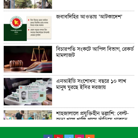
জবাবদিহির আওতায় ‘আটকাদেশ’
বিচারপতি সংকটে আপিল বিভাগ, রেকর্ড
মামলাজট
এনআইডি সংশোধন: বছরে ১০ লাখ
মানুষ ঘুরছে ইসির দরজায়
শাহজালালে প্রযুক্তিহীন তল্লাশি: বেল্ট-
জুতা খুলে খালি পায়ে দাঁড়িয়ে থাকতে
হয় যাত্রীদের