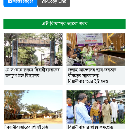
Copy Link
Messenger
এই বিভাগের আরো খবর
যে সংকটে ভূগছে বিয়ানীবাজারের
জুলাই আন্দোলন ছাত্র-জনতার
জলঢুপ উচ্চ বিদ্যালয়
বীরত্বের স্মারকস্তম্ভ:
বিয়ানীবাজারের ইউএনও
বিয়ানীবাজারের পিএইচজি
বিয়ানীবাজার স্বাস্থ্য কমপ্লেক্স