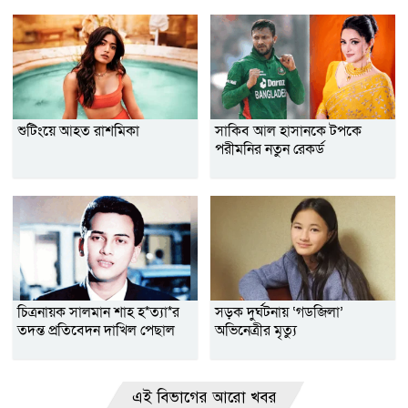
শুটিংয়ে আহত রাশমিকা
সাকিব আল হাসানকে টপকে
পরীমনির নতুন রেকর্ড
চিত্রনায়ক সালমান শাহ হ*ত্যা*র
সড়ক দুর্ঘটনায় ‘গডজিলা’
তদন্ত প্রতিবেদন দাখিল পেছাল
অভিনেত্রীর মৃত্যু
এই বিভাগের আরো খবর