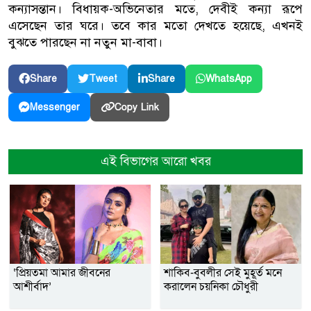
কন্যাসন্তান। বিধায়ক-অভিনেতার মতে, দেবীই কন্যা রূপে
এসেছেন তার ঘরে। তবে কার মতো দেখতে হয়েছে, এখনই
বুঝতে পারছেন না নতুন মা-বাবা।
Share
Tweet
Share
WhatsApp
Copy Link
Messenger
এই বিভাগের আরো খবর
‘প্রিয়তমা আমার জীবনের
শাকিব-বুবলীর সেই মুহূর্ত মনে
আশীর্বাদ’
করালেন চয়নিকা চৌধুরী