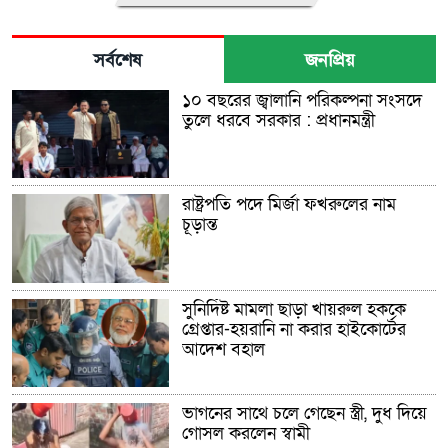
সর্বশেষ
জনপ্রিয়
১০ বছরের জ্বালানি পরিকল্পনা সংসদে
তুলে ধরবে সরকার : প্রধানমন্ত্রী
রাষ্ট্রপতি পদে মির্জা ফখরুলের নাম
চূড়ান্ত
সুনির্দিষ্ট মামলা ছাড়া খায়রুল হককে
গ্রেপ্তার-হয়রানি না করার হাইকোর্টের
আদেশ বহাল
ভাগনের সাথে চলে গেছেন স্ত্রী, দুধ দিয়ে
গোসল করলেন স্বামী