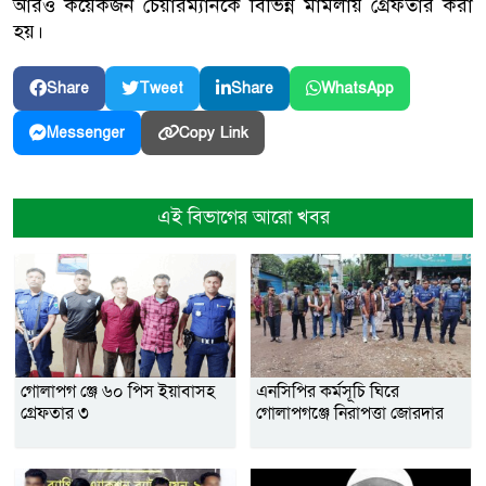
আরও কয়েকজন চেয়ারম্যানকে বিভিন্ন মামলায় গ্রেফতার করা
হয়।
Share
Tweet
Share
WhatsApp
Copy Link
Messenger
এই বিভাগের আরো খবর
গোলাপগ ঞ্জে ৬০ পিস ইয়াবাসহ
এনসিপির কর্মসূচি ঘিরে
গ্রেফতার ৩
গোলাপগঞ্জে নিরাপত্তা জোরদার