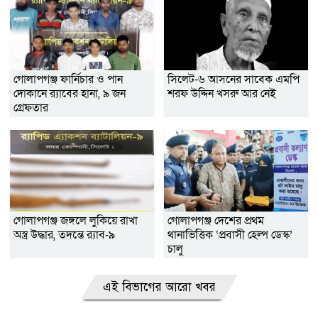
গোলাপগঞ্জ ফার্নিচার ও পান
সিলেট-৬ আসনের সাবেক এমপি
দোকানে র‌্যাবের হানা, ৯ জন
শরফ উদ্দিন খসরু আর নেই
গ্রেফতার
গোলাপগঞ্জ জঙ্গলে লুকিয়ে রাখা
গোলাপগঞ্জ দেশের প্রথম
অস্ত্র উদ্ধার, তদন্তে র‌্যাব-৯
থানাভিত্তিক ‘প্রবাসী হেল্প ডেস্ক’
চালু
এই বিভাগের আরো খবর