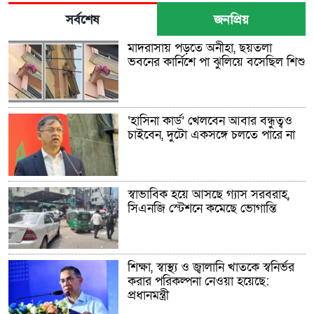
সর্বশেষ
জনপ্রিয়
মাদরাসায় পড়তে অনীহা, ছয়তলা
ভবনের কার্নিশে পা ঝুলিয়ে বসেছিল শিশু
‘হাসিনা কার্ড’ খেলবেন আবার বন্ধুত্বও
চাইবেন, দুটো একসঙ্গে চলতে পারে না
স্বাভাবিক হয়ে আসছে গ্যাস সরবরাহ,
সিএনজি স্টেশনে কমেছে ভোগান্তি
শিক্ষা, স্বাস্থ্য ও জ্বালানি খাতকে স্বনির্ভর
করার পরিকল্পনা নেওয়া হয়েছে:
প্রধানমন্ত্রী