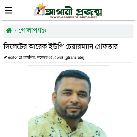
গোলাপগঞ্জ
সিলেটের আরেক ইউপি চেয়ারম্যান গ্রেফতার
editor
প্রকাশিত: নভেম্বর ২৫, ২০২৪ [gtranslate]