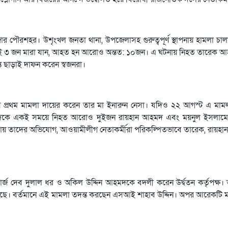
র পৌরশহর। উশৃংখল জনতা থানা, উপজেলাসহ গুরুত্বপূর্ণ স্থাপনায় হামলা চাল
্থলেই ৩ জন মারা যান, আহত হন আরোও অন্তত: ১০জন। এ ঘটনায় নিহত তারেক আ
 ছাড়াই দাফন করেন স্বজনরা।
রথম মামলা দায়ের করেন তার মা ইনারুন নেসা। যদিও ২২ আগস্ট এ মামলা 
িকে একই সময়ে নিহত আরোও দুইজন রায়হান আহমদ এবং ময়নুল ইসলামে
ামলায় তাদের অভিযোগ, আওয়ামীলীগ নেতাকর্মীরা পরিকল্পিতভাবে তারেক, রায়হা
চার্জ দেব দুলাল ধর ও অকিল উদ্দিন আহমদকে বদলী করেন উর্দ্বতন কর্তৃপক্ষ।
হয়েছে। বর্তমানে এই মামলা তদন্ত করছেন এসআই শাহাব উদ্দিন। অপর আরেকটি ম