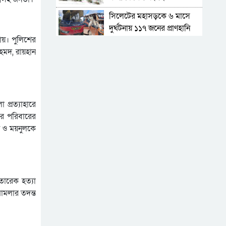
সিলেটের মহাসড়কে ৬ মাসে
দুর্ঘটনায় ১১৭ জনের প্রাণহানি
ায়। পুলিশের
জৈন্তাপুরে বাস চাপায় বৃদ্ধ নিহত,
হমদ, রায়হান
সড়ক অবরোধ
কুলাউড়া সীমান্তে ভারতের
অভ্যন্তরে বিএসএফের গুলিতে
বাংলাদেশি নিহত
প্রত্যাহারে
সিলেটে আরও ৩ জনের
র পরিবারের
প্রাণহানী, পরিস্থিতি এখনো
ন ও ময়নুলকে
ভয়াবহ
মহেশখালীর মাতারবাড়িতে
পৌঁছেছেন প্রধানমন্ত্রী
হেলিকপ্টারে মহেশখালীর পথে
 তারেক হত্যা
প্রধানমন্ত্রী
ামলার তদন্ত
৬ সদস্যের পরিবার চালাতে
গ্যারেজে কাজ করে ৮ বছরের
শিশু