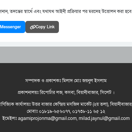
নান, তদন্তের স্বার্থে এবং যথাযথ আইনী প্রক্রিয়ার পর মরদেহ উত্তোলন করা হবে
Messenger
Copy Link
সম্পাদক ও প্রকাশকঃ মিলাদ মোঃ জয়নুল ইসলাম
প্রকাশনালয়ঃ রিপোর্টার লজ, কসবা, বিয়ানীবাজার, সিলেট ।
বাণিজ্যিক কার্যালয়ঃ উত্তর বাজার কেন্দ্রিয় মসজিদ মার্কেট (২য় তলা), বিয়ানীবাজা
মোবাঃ ০১৮১৯-৬৫৬০৭৭, ০১৭৩৮-১১ ৬৫ ১২
ইমেইলঃ agamiprojonma@gmail.com, milad.jaynul@gmail.com