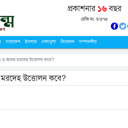
প্রকাশনার
১৬
বছর
রেজি নং: চ/৫৭৫
ি
সারাদেশ
ইসলাম
খেলাধুলা
বিনোদন
সম্পাদকীয়
ত ৩ জনের মরদেহ উত্তোলন কবে?
 মরদেহ উত্তোলন কবে?