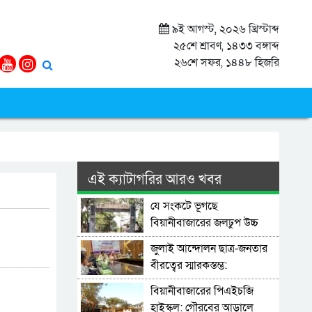
৯ই আগস্ট, ২০২৬ খ্রিস্টাব্দ
২৫শে শ্রাবণ, ১৪৩৩ বঙ্গাব্দ
২৬শে সফর, ১৪৪৮ হিজরি
এই ক্যাটাগরির আরও খবর
যে সংকটে ভূগছে
বিয়ানীবাজারের জলঢুপ উচ্চ
বিদ্যালয়
জুলাই আন্দোলন ছাত্র-জনতার
বীরত্বের স্মারকস্তম্ভ:
বিয়ানীবাজারের ইউএনও
বিয়ানীবাজারের পিএইচজি
হাইস্কুল: গৌরবের আড়ালে