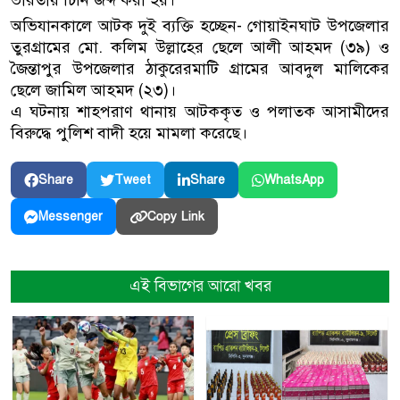
ভারতীয় চিনি জব্দ করা হয়।
অভিযানকালে আটক দুই ব্যক্তি হচ্ছেন- গোয়াইনঘাট উপজেলার
তুরগ্রামের মো. কলিম উল্লাহের ছেলে আলী আহমদ (৩৯) ও
জৈন্তাপুর উপজেলার ঠাকুরেরমাটি গ্রামের আবদুল মালিকের
ছেলে জামিল আহমদ (২৩)।
এ ঘটনায় শাহপরাণ থানায় আটককৃত ও পলাতক আসামীদের
বিরুদ্ধে পুলিশ বাদী হয়ে মামলা করেছে।
Share
Tweet
Share
WhatsApp
Copy Link
Messenger
এই বিভাগের আরো খবর