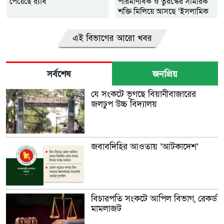
পেয়েছে র‌্যাব
পারমাণবিক ও তুরস্কের সামরিক
শক্তি মিলিয়ে আসছে ‘ইসলামিক
ন্যাটো’
এই বিভাগের আরো খবর
সর্বশেষ
জনপ্রিয়
যে সংকটে ভূগছে বিয়ানীবাজারের
জলঢুপ উচ্চ বিদ্যালয়
জবাবদিহির আওতায় ‘আটকাদেশ’
বিচারপতি সংকটে আপিল বিভাগ, রেকর্ড
মামলাজট