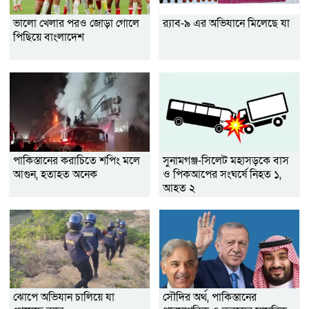
ভালো খেলার পরও জোড়া গোলে
র‌্যাব-৯ এর অভিযানে মিলেছে যা
পিছিয়ে বাংলাদেশ
পাকিস্তানের করাচিতে শপিং মলে
সুনামগঞ্জ-সিলেট মহাসড়কে বাস
আগুন, হতাহত অনেক
ও পিকআপের সংঘর্ষে নিহত ১,
আহত ২
ঝোপে অভিযান চালিয়ে যা
সৌদির অর্থ, পাকিস্তানের