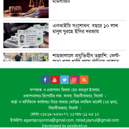
মামলাজট
এনআইডি সংশোধন: বছরে ১০ লাখ
মানুষ ঘুরছে ইসির দরজায়
শাহজালালে প্রযুক্তিহীন তল্লাশি: বেল্ট-
জুতা খুলে খালি পায়ে দাঁড়িয়ে থাকতে
হয় যাত্রীদের
একের পর এক অনুষ্ঠানে হট্টগোল,
সম্পাদক ও প্রকাশকঃ মিলাদ মোঃ জয়নুল ইসলাম
নেপথ্যে কী
প্রকাশনালয়ঃ রিপোর্টার লজ, কসবা, বিয়ানীবাজার, সিলেট ।
বার্তা ও বাণিজ্যিক কার্যালয়ঃ উত্তর বাজার কেন্দ্রিয় মসজিদ মার্কেট (২য় তলা),
বিয়ানীবাজার, সিলেট ।
মোবাঃ ০১৮১৯-৬৫৬০৭৭, ০১৭৩৮-১১ ৬৫ ১২
পিকআপসহ তিনজনকে ধরল সিলেট
ইমেইলঃ agamiprojonma@gmail.com, milad.jaynul@gmail.com
র‌্যাব
Developed by
positiveit.us