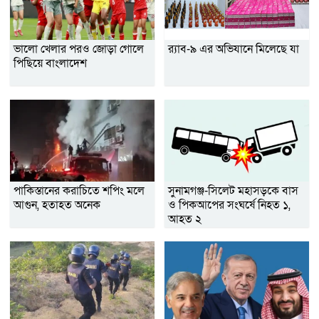
ভালো খেলার পরও জোড়া গোলে
র‌্যাব-৯ এর অভিযানে মিলেছে যা
পিছিয়ে বাংলাদেশ
পাকিস্তানের করাচিতে শপিং মলে
সুনামগঞ্জ-সিলেট মহাসড়কে বাস
আগুন, হতাহত অনেক
ও পিকআপের সংঘর্ষে নিহত ১,
আহত ২