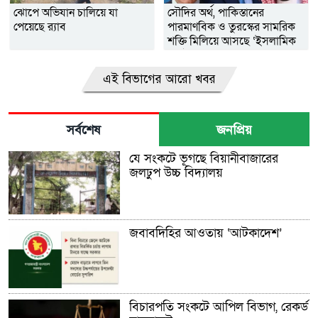
ঝোপে অভিযান চালিয়ে যা
সৌদির অর্থ, পাকিস্তানের
পেয়েছে র‌্যাব
পারমাণবিক ও তুরস্কের সামরিক
শক্তি মিলিয়ে আসছে ‘ইসলামিক
ন্যাটো’
এই বিভাগের আরো খবর
সর্বশেষ
জনপ্রিয়
যে সংকটে ভূগছে বিয়ানীবাজারের
জলঢুপ উচ্চ বিদ্যালয়
জবাবদিহির আওতায় ‘আটকাদেশ’
বিচারপতি সংকটে আপিল বিভাগ, রেকর্ড