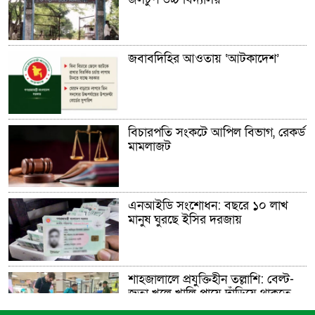
জবাবদিহির আওতায় ‘আটকাদেশ’
বিচারপতি সংকটে আপিল বিভাগ, রেকর্ড
মামলাজট
এনআইডি সংশোধন: বছরে ১০ লাখ
মানুষ ঘুরছে ইসির দরজায়
শাহজালালে প্রযুক্তিহীন তল্লাশি: বেল্ট-
জুতা খুলে খালি পায়ে দাঁড়িয়ে থাকতে
হয় যাত্রীদের