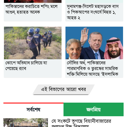
পাকিস্তানের করাচিতে শপিং মলে
সুনামগঞ্জ-সিলেট মহাসড়কে বাস
আগুন, হতাহত অনেক
ও পিকআপের সংঘর্ষে নিহত ১,
আহত ২
ঝোপে অভিযান চালিয়ে যা
সৌদির অর্থ, পাকিস্তানের
পেয়েছে র‌্যাব
পারমাণবিক ও তুরস্কের সামরিক
শক্তি মিলিয়ে আসছে ‘ইসলামিক
ন্যাটো’
এই বিভাগের আরো খবর
সর্বশেষ
জনপ্রিয়
যে সংকটে ভূগছে বিয়ানীবাজারের
জলঢুপ উচ্চ বিদ্যালয়