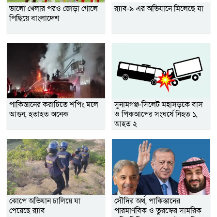
ভালো খেলার পরও জোড়া গোলে
র‌্যাব-৯ এর অভিযানে মিলেছে যা
পিছিয়ে বাংলাদেশ
পাকিস্তানের করাচিতে শপিং মলে
সুনামগঞ্জ-সিলেট মহাসড়কে বাস
আগুন, হতাহত অনেক
ও পিকআপের সংঘর্ষে নিহত ১,
আহত ২
ঝোপে অভিযান চালিয়ে যা
সৌদির অর্থ, পাকিস্তানের
পেয়েছে র‌্যাব
পারমাণবিক ও তুরস্কের সামরিক