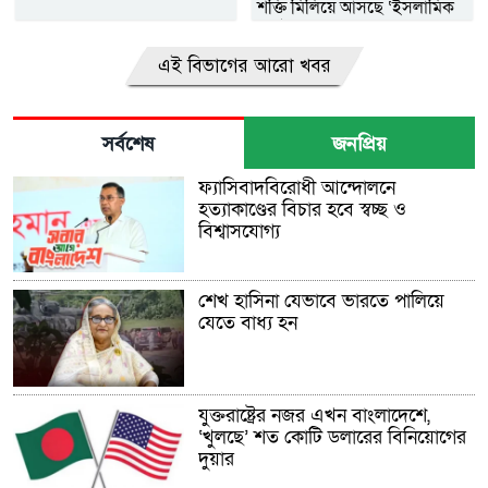
শক্তি মিলিয়ে আসছে ‘ইসলামিক
ন্যাটো’
এই বিভাগের আরো খবর
সর্বশেষ
জনপ্রিয়
ফ্যাসিবাদবিরোধী আন্দোলনে
হত্যাকাণ্ডের বিচার হবে স্বচ্ছ ও
বিশ্বাসযোগ্য
শেখ হাসিনা যেভাবে ভারতে পালিয়ে
যেতে বাধ্য হন
যুক্তরাষ্ট্রের নজর এখন বাংলাদেশে,
‘খুলছে’ শত কোটি ডলারের বিনিয়োগের
দুয়ার