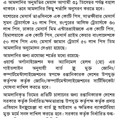
এ আমদানির অনুমতির মেয়াদ আগামী ৩১ ডিসেম্বর পর্যন্ত বহাল
থাকবে। তবে আমদানির কিছু শর্তাদি অনুসরণ করতে হবে।
যশোরের মেসার্স তাওসিনকে এক কোটি পিস, সাতক্ষীরার মেসার্স
সুমন ট্রেডার্সকে ২০ লাখ পিস, রংপুরের আলিফ ট্রেডার্সকে ৩০
লাখ পিস, ঢাকার মেসার্স মিম এন্টারপ্রাইজকে এক কোটি পিস,
হিমালয়াকে এক কোটি পিস, মেসার্স প্রাইম কেয়ার বাংলাদেশকে
৫০ লাখ পিস এবং মেসার্স জামান ট্রেডার্স ৫০ লাখ পিস ডিম
আমদানির অনুমোদন দেওয়া হয়েছে।
আমদানির জন্য প্রযোজ্য শর্তের মধ্যে রয়েছে-
ওয়ার্ল্ড অর্গানাইজেশন ফর অ্যানিমেল হেলথ (হো) এর
গাইডলাইন অনুযায়ী বার্ড ফ্লু মুক্ত জোনিং/
কম্পার্টমেন্টালাইজেশনের স্বপক্ষে রপ্তানিকারক দেশের উপযুক্ত
কর্তৃপক্ষ কর্তৃক জোনিং/কম্পার্টমেন্টালাইজেশনের সার্টিফিকেট/
ঘোষণা দাখিল করতে হবে।
আমদানিকৃত ডিমের প্রতিটি চালানের জন্য রপ্তানিকারক দেশের
সরকার কর্তৃক নির্ধারিত/ক্ষমতাপ্রাপ্ত উপযুক্ত কর্তৃপক্ষ কর্তৃক প্রদত্ত
এভিয়ান ইনফ্লুয়েঞ্জা বা বার্ড ফ্লু ভাইরাস ও ক্ষতিকর ব্যাকটেরিয়া
মুক্ত মর্মে সনদ দাখিল করতে হবে। সরকার কর্তৃক নির্ধারিত শুল্ক-