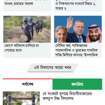
আগুন, হতাহত অনেক
ও পিকআপের সংঘর্ষে নিহত ১,
আহত ২
ঝোপে অভিযান চালিয়ে যা
সৌদির অর্থ, পাকিস্তানের
পেয়েছে র‌্যাব
পারমাণবিক ও তুরস্কের সামরিক
শক্তি মিলিয়ে আসছে ‘ইসলামিক
ন্যাটো’
এই বিভাগের আরো খবর
সর্বশেষ
জনপ্রিয়
যে সংকটে ভূগছে বিয়ানীবাজারের
জলঢুপ উচ্চ বিদ্যালয়