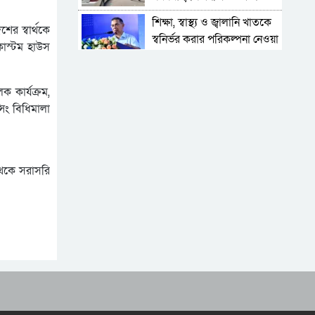
কমেছে ভোগান্তি
শিক্ষা, স্বাস্থ্য ও জ্বালানি খাতকে
ের স্বার্থকে
স্বনির্ভর করার পরিকল্পনা নেওয়া
 কাস্টম হাউস
হয়েছে: প্রধানমন্ত্রী
ডিজিটাল দস্যুতা
ক কার্যক্রম,
শিক্ষায় উল্টো স্রোত, বাড়ছে
িং বিধিমালা
শিক্ষার্থী ঝরে পড়ার হার
চীন-ভারত পিছিয়ে,
বাংলাদেশের সামনে নতুন
 থেকে সরাসরি
সম্ভাবনা
মিটার একবার, ভাড়া ও চার্জ
আজীবন
যে সংকটে ভূগছে
বিয়ানীবাজারের জলঢুপ উচ্চ
বিদ্যালয়
জবাবদিহির আওতায়
‘আটকাদেশ’