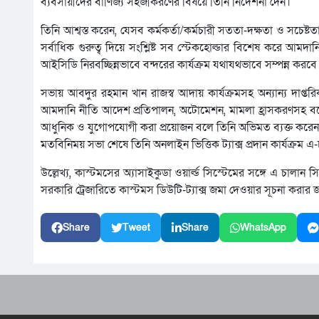
ব্যবসায়ীদের বাণিজ্য সহজীকরণের বিষয়ে তিনি নির্দেশনা দেন।
তিনি আশ্বস্ত করেন, যেসব কর্মকর্তা/কর্মচারী সততা-দক্ষতা ও সচেষ্টত
সর্বাধিক গুরুত্ব দিয়ে সংশ্লিষ্ট সব স্টেকহোল্ডার বিশেষ করে আমদা
আইসিডি নিরবচ্ছিন্নভাবে বন্দরের কার্যক্রম যথাযথভাবে সম্পন্ন করব
সভায় আবদুর রহমান খান রাজস্ব আদায় কার্যক্রমসহ অন্যান্য দাপ্তরিক
আমদানি নীতি আদেশ প্রতিপালন, অটোমেশন, মামলা হ্রাসকরণসহ বকে
আধুনিক ও যুগোপযোগী করা প্রয়োজন বলে তিনি অভিমত ব্যক্ত করে
মতবিনিময় সভা শেষে তিনি অনলাইন ভিত্তিক ট্যাক্স প্রদান কার্যক্রম এ
উল্লেখ্য, কাস্টমসের অ্যাসাইকুডা ওয়ার্ল্ড সিস্টেমের সঙ্গে এ চালান 
সরকারি ট্রেজারিতে কাস্টমস ডিউটি-ট্যাক্স জমা দেওয়ার সূচনা করা
Share
Tweet
Share
WhatsApp