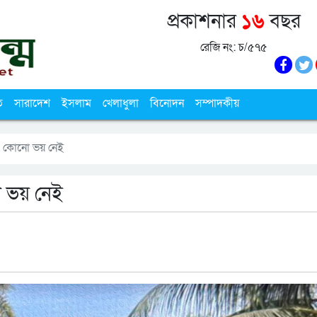
প্রকাশনার
১৬
বছর
রেজি নং: চ/৫৭৫
ি
সারাদেশ
ইসলাম
খেলাধুলা
বিনোদন
সম্পাদকীয়
ে কোনো ভয় নেই
ো ভয় নেই