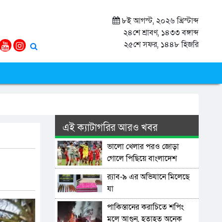
৮ই আগস্ট, ২০২৬ খ্রিস্টাব্দ
২৪শে শ্রাবণ, ১৪৩৩ বঙ্গাব্দ
২৫শে সফর, ১৪৪৮ হিজরি
এই ক্যাটাগরির আরও খবর
ভালো খেলার পরও জোড়া
গোলে পিছিয়ে বাংলাদেশ
র‌্যাব-৯ এর অভিযানে মিলেছে
যা
পাকিস্তানের করাচিতে শপিং
মলে আগুন, হতাহত অনেক